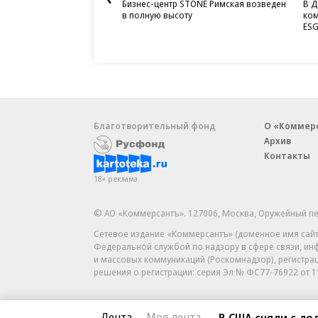
Бизнес-центр STONE Римская возведен
В Д
в полную высоту
ком
ESG
Благотворительный фонд
О «Коммер
Архив
Контакты
18+ реклама
© АО «Коммерсантъ». 127006, Москва, Оружейный пе
Сетевое издание «Коммерсантъ» (доменное имя сайт
Федеральной службой по надзору в сфере связи, и
и массовых коммуникаций (Роскомнадзор), регистра
решения о регистрации: серия
Эл № ФС77-76922
от 1
Лента
Моя лента
В США сняли с д