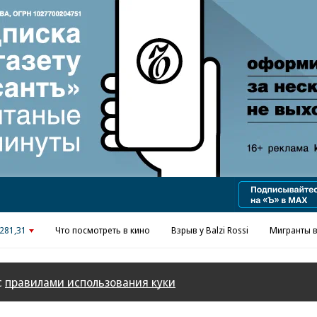
Реклама в «Ъ» www.kommersant.ru/ad
281,31
Что посмотреть в кино
Взрыв у Balzi Rossi
Мигранты в
с
правилами использования куки