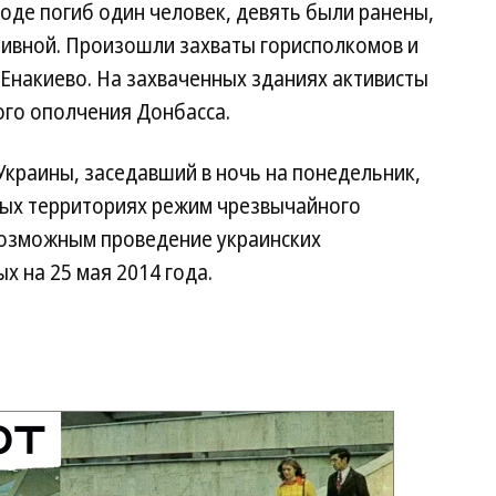
ходе погиб один человек, девять были ранены,
тивной. Произошли захваты горисполкомов и
Енакиево. На захваченных зданиях активисты
ого ополчения Донбасса.
краины, заседавший в ночь на понедельник,
ных территориях режим чрезвычайного
евозможным проведение украинских
х на 25 мая 2014 года.