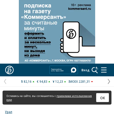
Реклама в «Ъ» www.kommersant.ru/ad
Коммерсантъ
Вход
$ 82,16
€ 94,83
¥ 12,23
IMOEX 2281,31
Предыдущая
С
страница
с
Оставаясь на сайте, вы соглашаетесь с
правилами использования
ОК
куки
Урал