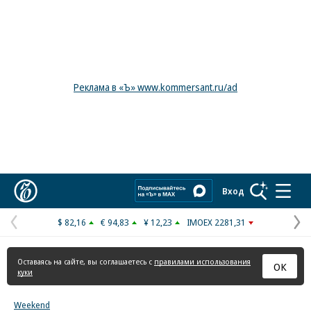
Реклама в «Ъ» www.kommersant.ru/ad
Коммерсантъ
Вход
$ 82,16
€ 94,83
¥ 12,23
IMOEX 2281,31
Предыдущая
С
страница
с
Оставаясь на сайте, вы соглашаетесь с
правилами использования
ОК
куки
Weekend