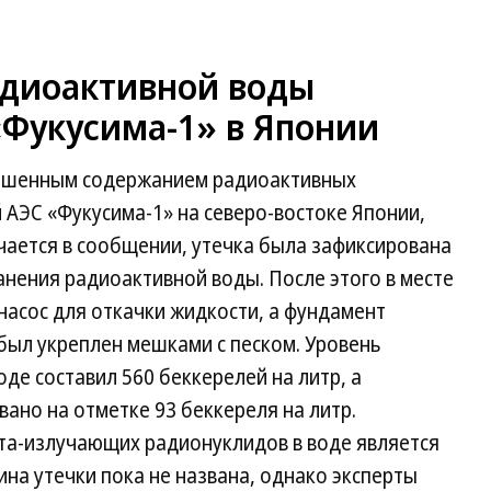
адиоактивной воды
«Фукусима-1» в Японии
вышенным содержанием радиоактивных
АЭС «Фукусима-1» на северо-востоке Японии,
чается в сообщении, утечка была зафиксирована
анения радиоактивной воды. После этого в месте
насос для откачки жидкости, а фундамент
был укреплен мешками с песком. Уровень
де составил 560 беккерелей на литр, а
ано на отметке 93 беккереля на литр.
а-излучающих радионуклидов в воде является
ина утечки пока не названа, однако эксперты