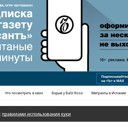
Реклама в «Ъ» www.kommersant.ru/ad
Что посмотреть в кино
Взрыв у Balzi Rossi
Мигранты в Испании
с
правилами использования куки