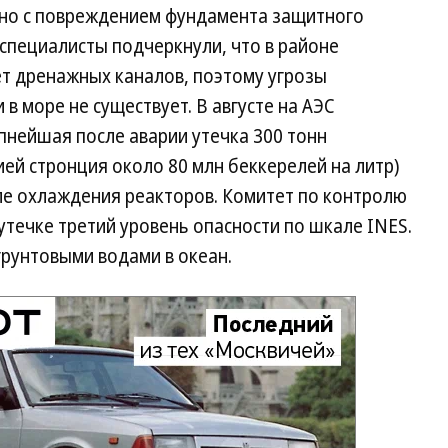
зано с повреждением фундамента защитного
 специалисты подчеркнули, что в районе
ет дренажных каналов, поэтому угрозы
в море не существует. В августе на АЭС
пнейшая после аварии утечка 300 тонн
ей стронция около 80 млн беккерелей на литр)
сле охлаждения реакторов. Комитет по контролю
утечке третий уровень опасности по шкале INES.
грунтовыми водами в океан.