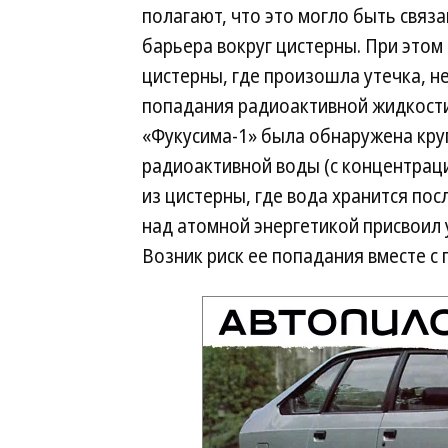
полагают, что это могло быть свя
барьера вокруг цистерны. При этом
цистерны, где произошла утечка, н
попадания радиоактивной жидкости 
«Фукусима-1» была обнаружена кру
радиоактивной воды (с концентраци
из цистерны, где вода хранится по
над атомной энергетикой присвоил 
Возник риск ее попадания вместе с 