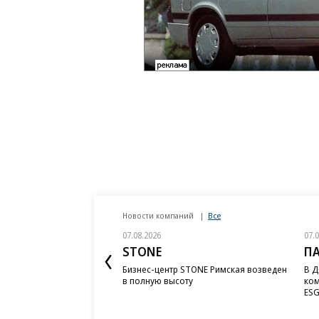
Новости компаний
Все
07.08.2026
07.
STONE
П
Бизнес-центр STONE Римская возведен
В Д
в полную высоту
ком
ESG