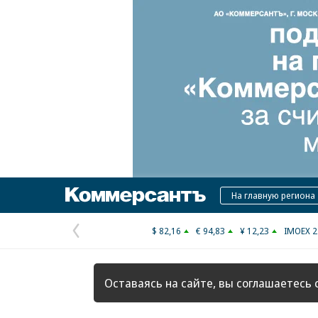
Коммерсантъ
На главную региона
$ 82,16
€ 94,83
¥ 12,23
IMOEX 2
Предыдущая
страница
Оставаясь на сайте, вы соглашаетесь 