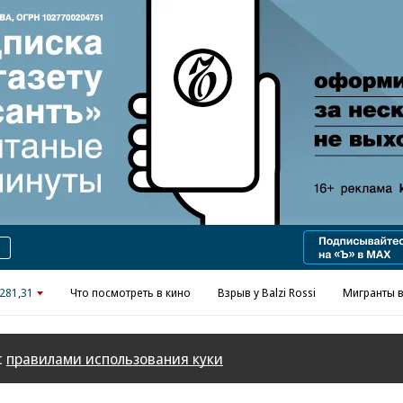
Реклама в «Ъ» www.kommersant.ru/ad
281,31
Что посмотреть в кино
Взрыв у Balzi Rossi
Мигранты в
с
правилами использования куки