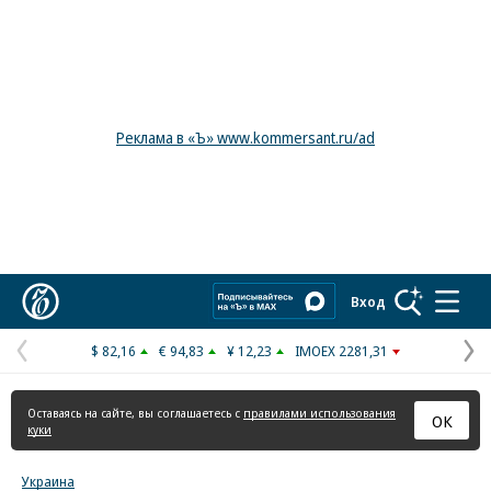
Реклама в «Ъ» www.kommersant.ru/ad
Коммерсантъ
Вход
$ 82,16
€ 94,83
¥ 12,23
IMOEX 2281,31
Предыдущая
С
страница
с
Оставаясь на сайте, вы соглашаетесь с
правилами использования
ОК
куки
Украина