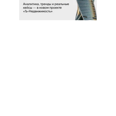
Благотворительный фонд
18+ реклама
О «Коммерсанте»
Android
Архив
Обратная связь
Контакты
Правовая информация
Реклама
E-mail рассылки
Вакансии
18+
© АО «Коммерсантъ». 127006, Москва, Оружейный переулок д. 41,
тел. +7 (495) 797-69-70.