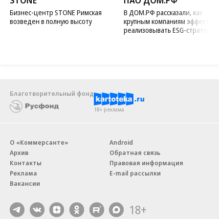
STONE
ПАО ДОМ.РФ
Бизнес-центр STONE Римская
В ДОМ.РФ рассказали, как
возведен в полную высоту
крупным компаниям эффектив
реализовывать ESG-стратегию
Благотворительный фонд
18+ реклама
О «Коммерсанте»
Android
Архив
Обратная связь
Контакты
Правовая информация
Реклама
E-mail рассылки
Вакансии
18+