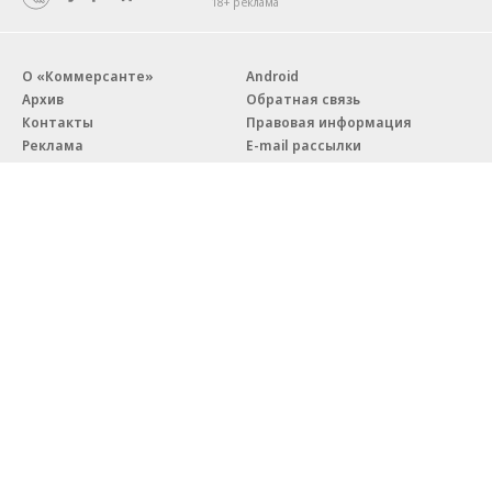
18+ реклама
О «Коммерсанте»
Android
Архив
Обратная связь
Контакты
Правовая информация
Реклама
E-mail рассылки
Вакансии
18+
© АО «Коммерсантъ». 127006, Москва, Оружейный переулок д. 41,
тел. +7 (495) 797-69-70.
Сетевое издание «Коммерсантъ» (доменное имя сайта:
kommersant.ru) зарегистрировано Федеральной службой
по надзору в сфере связи, информационных технологий и массовых
коммуникаций (Роскомнадзор), регистрационный номер и дата
принятия решения о регистрации: серия
Эл № ФС77-76922
от 11 октября 2019 г.
Партнерские проекты/материалы, новости компаний, материалы
с пометкой «Промо» и «Официальное сообщение» опубликованы