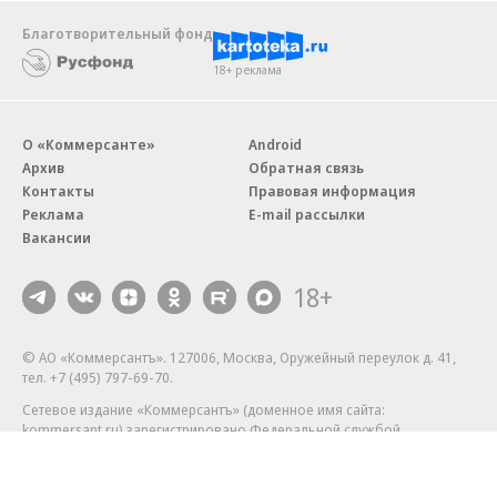
Благотворительный фонд
18+ реклама
О «Коммерсанте»
Android
Архив
Обратная связь
Контакты
Правовая информация
Реклама
E-mail рассылки
Вакансии
18+
© АО «Коммерсантъ». 127006, Москва, Оружейный переулок д. 41,
тел. +7 (495) 797-69-70.
Сетевое издание «Коммерсантъ» (доменное имя сайта:
kommersant.ru) зарегистрировано Федеральной службой
по надзору в сфере связи, информационных технологий и массовых
коммуникаций (Роскомнадзор), регистрационный номер и дата
принятия решения о регистрации: серия
Эл № ФС77-76922