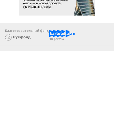
Благотворительный фонд
18+ реклама
О «Коммерсанте»
Android
Архив
Обратная связь
Контакты
Правовая информация
Реклама
E-mail рассылки
Вакансии
18+
© АО «Коммерсантъ». 127006, Москва, Оружейный переулок д. 41,
тел. +7 (495) 797-69-70.