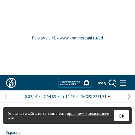
Реклама в «Ъ» www.kommersant.ru/ad
Коммерсантъ
Вход
$ 82,16
€ 94,83
¥ 12,23
IMOEX 2281,31
Предыдущая
С
страница
с
Оставаясь на сайте, вы соглашаетесь с
правилами использования
ОК
куки
Украина