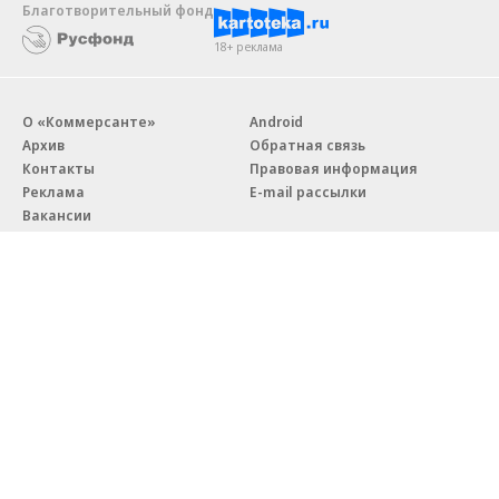
Благотворительный фонд
18+ реклама
О «Коммерсанте»
Android
Архив
Обратная связь
Контакты
Правовая информация
Реклама
E-mail рассылки
Вакансии
18+
© АО «Коммерсантъ». 127006, Москва, Оружейный переулок д. 41,
тел. +7 (495) 797-69-70.
Сетевое издание «Коммерсантъ» (доменное имя сайта:
kommersant.ru) зарегистрировано Федеральной службой
по надзору в сфере связи, информационных технологий и массовых
коммуникаций (Роскомнадзор), регистрационный номер и дата
принятия решения о регистрации: серия
Эл № ФС77-76922
от 11 октября 2019 г.