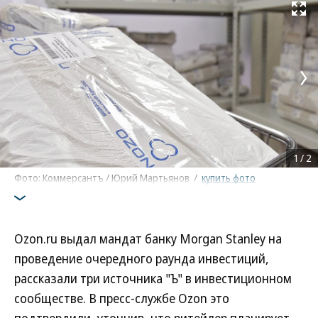
Развернуть на
1
/
2
Фото: Коммерсантъ / Юрий Мартьянов
/
купить фото
Ozon.ru выдал мандат банку Morgan Stanley на
проведение очередного раунда инвестиций,
рассказали три источника "Ъ" в инвестиционном
сообществе. В пресс-службе Ozon это