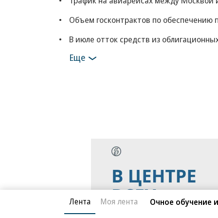
Трафик на авиарейсах между Москвой и
Объем госконтрактов по обеспечению п
В июле отток средств из облигационны
Еще
Лента
Моя лента
Очное обучение и