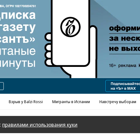
Реклама в «Ъ» www.kommersant.ru/ad
Взрыв у Balzi Rossi
Мигранты в Испании
Навстречу выборам
с
правилами использования куки