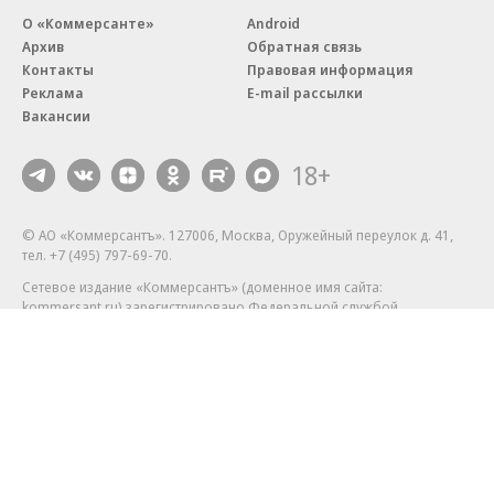
О «Коммерсанте»
Android
Архив
Обратная связь
Контакты
Правовая информация
Реклама
E-mail рассылки
Вакансии
18+
© АО «Коммерсантъ». 127006, Москва, Оружейный переулок д. 41,
тел. +7 (495) 797-69-70.
Сетевое издание «Коммерсантъ» (доменное имя сайта:
kommersant.ru) зарегистрировано Федеральной службой
по надзору в сфере связи, информационных технологий и массовых
коммуникаций (Роскомнадзор), регистрационный номер и дата
принятия решения о регистрации: серия
Эл № ФС77-76922
от 11 октября 2019 г.
Партнерские проекты/материалы, новости компаний, материалы
с пометкой «Промо» и «Официальное сообщение» опубликованы
на коммерческой основе.
На kommersant.ru применяются рекомендательные технологии.