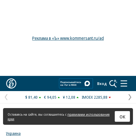
Реклама в «Ъ» www.kommersant.ru/ad
Коммерсантъ
Вход
$ 81,40
€ 94,05
¥ 12,08
IMOEX 2285,88
Предыдущая
С
страница
с
Оставаясь на сайте, вы соглашаетесь с
правилами использования
ОК
куки
Украина