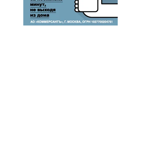
Благотворительный фонд
18+ реклама
О «Коммерсанте»
Android
Архив
Обратная связь
Контакты
Правовая информация
Реклама
E-mail рассылки
Вакансии
18+
© АО «Коммерсантъ». 127006, Москва, Оружейный переулок д. 41,