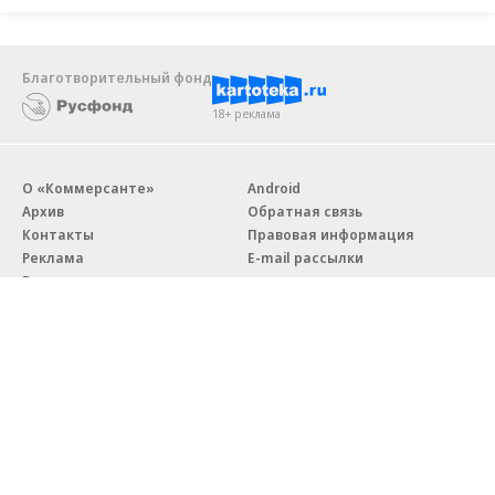
Благотворительный фонд
18+ реклама
О «Коммерсанте»
Android
Архив
Обратная связь
Контакты
Правовая информация
Реклама
E-mail рассылки
Вакансии
18+
© АО «Коммерсантъ». 127006, Москва, Оружейный переулок д. 41,
тел. +7 (495) 797-69-70.
Сетевое издание «Коммерсантъ» (доменное имя сайта:
kommersant.ru) зарегистрировано Федеральной службой
по надзору в сфере связи, информационных технологий и массовых