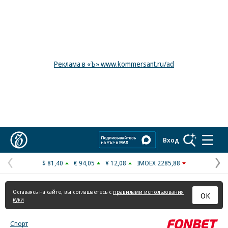
Реклама в «Ъ» www.kommersant.ru/ad
Коммерсантъ
Вход
$ 81,40
€ 94,05
¥ 12,08
IMOEX 2285,88
Предыдущая
С
страница
с
Оставаясь на сайте, вы соглашаетесь с
правилами использования
ОК
куки
Спорт