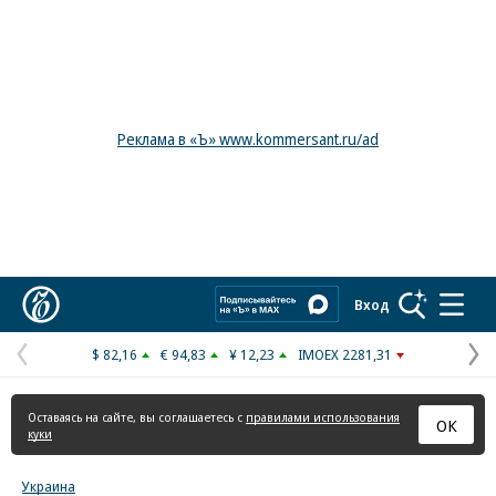
Реклама в «Ъ» www.kommersant.ru/ad
Коммерсантъ
Вход
$ 82,16
€ 94,83
¥ 12,23
IMOEX 2281,31
Предыдущая
С
страница
с
Оставаясь на сайте, вы соглашаетесь с
правилами использования
ОК
куки
Украина