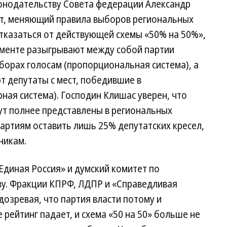
онодательству Совета федерации Александр
кт, меняющий правила выборов региональных
тказаться от действующей схемы «50% на 50%»,
аменте разыгрывают между собой партии
орах голосам (пропорциональная система), а
т депутаты с мест, победившие в
ая система). Господин Клишас уверен, что
ут полнее представлены в региональных
артиям оставить лишь 25% депутатских кресел,
никам.
диная Россия» и думский комитет по
у. Фракции КПРФ, ЛДПР и «Справедливая
дозревая, что партия власти потому и
е рейтинг падает, и схема «50 на 50» больше не