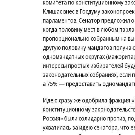
комитета по конституционному зак
Клишас внес в Госдуму законопрое
парламентов. Сенатор предложил о
когда половину мест в любом парл
пропорционально собранным на выб
другую половину мандатов получаю
одномандатных округах (мажоритарн
интересы простых избирателей буд
законодательных собраниях, если п
а 75% — предоставить одномандат
Идею сразу же одобрила фракция «Е
конституционному законодательств
Россия» были солидарно против, по
ухватилась за идею сенатора, что е