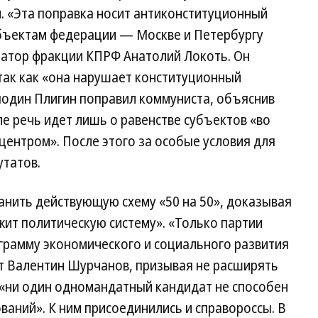
. «Эта поправка носит антиконституционный
субъектам федерации — Москве и Петербургу
атор фракции КПРФ Анатолий Локоть. Он
так как «она нарушает конституционный
подин Плигин поправил коммуниста, объяснив
ле речь идет лишь о равенстве субъектов «во
ентром». После этого за особые условия для
утатов.
анить действующую схему «50 на 50», доказывая
жит политическую систему». «Только партии
рамму экономического и социального развития
т Валентин Шурчанов, призывая не расширять
«ни один одномандатный кандидат не способен
ваний». К ним присоединились и справороссы. В