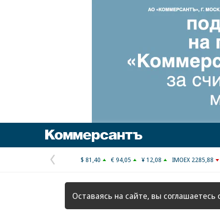
Коммерсантъ
$ 81,40
€ 94,05
¥ 12,08
IMOEX 2285,88
Предыдущая
страница
Оставаясь на сайте, вы соглашаетесь 