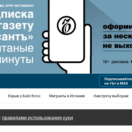
Реклама в «Ъ» www.kommersant.ru/ad
Взрыв у Balzi Rossi
Мигранты в Испании
Навстречу выборам
с
правилами использования куки