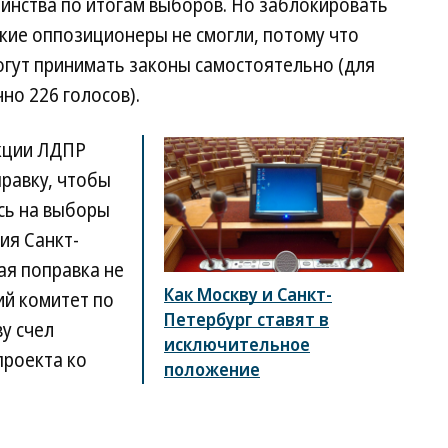
инства по итогам выборов. Но заблокировать
кие оппозиционеры не смогли, потому что
огут принимать законы самостоятельно (для
но 226 голосов).
кции ЛДПР
равку, чтобы
ась на выборы
ия Санкт-
ая поправка не
Как Москву и Санкт-
ий комитет по
Петербург ставят в
у счел
исключительное
проекта ко
положение