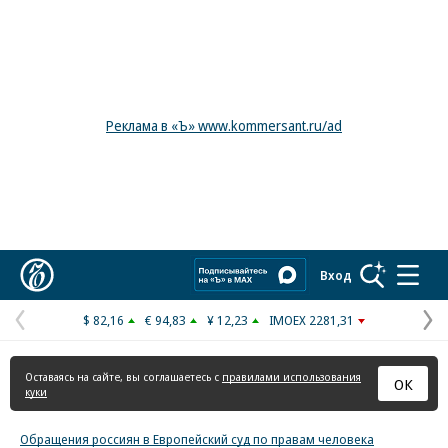
Реклама в «Ъ» www.kommersant.ru/ad
Коммерсантъ
Вход
$ 82,16
€ 94,83
¥ 12,23
IMOEX 2281,31
Предыдущая
С
страница
с
Оставаясь на сайте, вы соглашаетесь с
правилами использования
ОК
куки
Обращения россиян в Европейский суд по правам человека