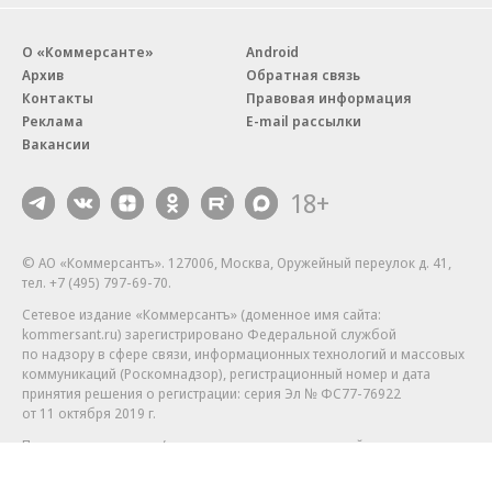
О «Коммерсанте»
Android
Архив
Обратная связь
Контакты
Правовая информация
Реклама
E-mail рассылки
Вакансии
18+
© АО «Коммерсантъ». 127006, Москва, Оружейный переулок д. 41,
тел. +7 (495) 797-69-70.
Сетевое издание «Коммерсантъ» (доменное имя сайта:
kommersant.ru) зарегистрировано Федеральной службой
по надзору в сфере связи, информационных технологий и массовых
коммуникаций (Роскомнадзор), регистрационный номер и дата
принятия решения о регистрации: серия
Эл № ФС77-76922
от 11 октября 2019 г.
Партнерские проекты/материалы, новости компаний, материалы
с пометкой «Промо» и «Официальное сообщение» опубликованы
на коммерческой основе.