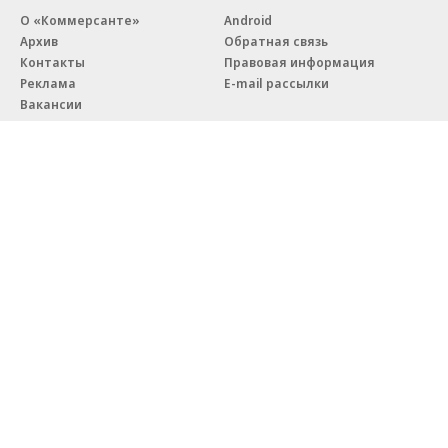
О «Коммерсанте»
Android
Архив
Обратная связь
Контакты
Правовая информация
Реклама
E-mail рассылки
Вакансии
18+
© АО «Коммерсантъ». 127006, Москва, Оружейный переулок д. 41,
тел. +7 (495) 797-69-70.
Сетевое издание «Коммерсантъ» (доменное имя сайта:
kommersant.ru) зарегистрировано Федеральной службой
по надзору в сфере связи, информационных технологий и массовых
коммуникаций (Роскомнадзор), регистрационный номер и дата
принятия решения о регистрации: серия
Эл № ФС77-76922
от 11 октября 2019 г.
Партнерские проекты/материалы, новости компаний, материалы
с пометкой «Промо» и «Официальное сообщение» опубликованы
на коммерческой основе.
На kommersant.ru применяются рекомендательные технологии.