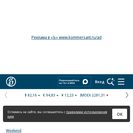
Реклама в «Ъ» www.kommersant.ru/ad
Коммерсантъ
Вход
$ 82,16
€ 94,83
¥ 12,23
IMOEX 2281,31
Предыдущая
С
страница
с
Оставаясь на сайте, вы соглашаетесь с
правилами использования
ОК
куки
Weekend