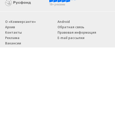
18+ реклама
О «Коммерсанте»
Android
Архив
Обратная связь
Контакты
Правовая информация
Реклама
E-mail рассылки
Вакансии
18+
© АО «Коммерсантъ». 127006, Москва, Оружейный переулок д. 41,
тел. +7 (495) 797-69-70.
Сетевое издание «Коммерсантъ» (доменное имя сайта:
kommersant.ru) зарегистрировано Федеральной службой
по надзору в сфере связи, информационных технологий и массовых
коммуникаций (Роскомнадзор), регистрационный номер и дата
принятия решения о регистрации: серия
Эл № ФС77-76922
от 11 октября 2019 г.
Партнерские проекты/материалы, новости компаний, материалы