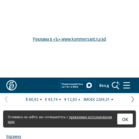
Реклама в «Ъ» www.kommersant.ru/ad
Коммерсантъ
Вход
$ 80,92
€ 93,19
¥ 12,03
IMOEX 2269,31
Предыдущая
С
страница
с
Оставаясь на сайте, вы соглашаетесь с
правилами использования
ОК
куки
Украина