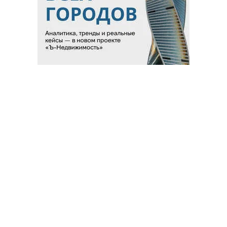
Благотворительный фонд
18+ реклама
О «Коммерсанте»
Android
Архив
Обратная связь
Контакты
Правовая информация
Реклама
E-mail рассылки
Вакансии
18+