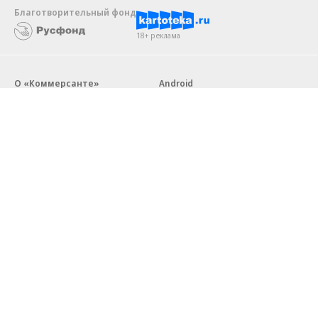
Благотворительный фонд
18+ реклама
О «Коммерсанте»
Android
Архив
Обратная связь
Контакты
Правовая информация
Реклама
E-mail рассылки
Вакансии
18+
© АО «Коммерсантъ». 127006, Москва, Оружейный переулок д. 41,
тел. +7 (495) 797-69-70.
Сетевое издание «Коммерсантъ» (доменное имя сайта:
kommersant.ru) зарегистрировано Федеральной службой
по надзору в сфере связи, информационных технологий и массовых
коммуникаций (Роскомнадзор), регистрационный номер и дата
принятия решения о регистрации: серия
Эл № ФС77-76922
от 11 октября 2019 г.