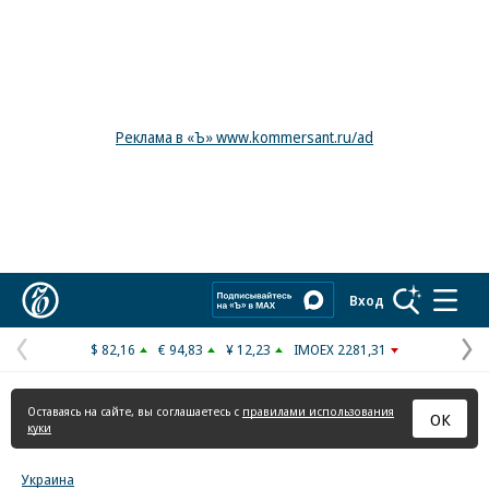
Реклама в «Ъ» www.kommersant.ru/ad
Коммерсантъ
Вход
$ 82,16
€ 94,83
¥ 12,23
IMOEX 2281,31
Предыдущая
С
страница
с
Оставаясь на сайте, вы соглашаетесь с
правилами использования
ОК
куки
Украина