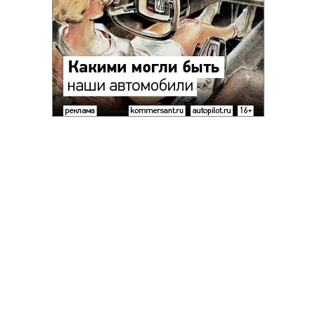
Благотворительный фонд
18+ реклама
О «Коммерсанте»
Android
Архив
Обратная связь
Контакты
Правовая информация
Реклама
E-mail рассылки
Вакансии