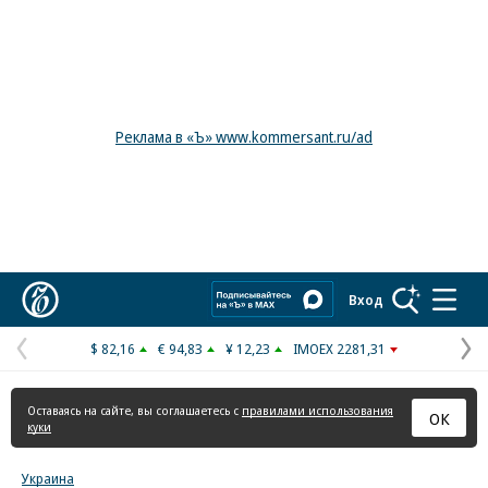
Реклама в «Ъ» www.kommersant.ru/ad
Коммерсантъ
Вход
$ 82,16
€ 94,83
¥ 12,23
IMOEX 2281,31
Предыдущая
С
страница
с
Оставаясь на сайте, вы соглашаетесь с
правилами использования
ОК
куки
Украина