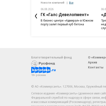
Новости компаний
Все
06.08.2026
06.
ГК «Галс-Девелопмент»
«Д
В бизнес-центре «Адмирал» в Южном
Тре
порту залит первый куб бетона
нед
слу
Благотворительный фонд
О «Коммер
Архив
Контакты
18+ реклама
© АО «Коммерсантъ». 127006, Москва, Оружейный пе
Сетевое издание «Коммерсантъ» (доменное имя сайт
Федеральной службой по надзору в сфере связи, и
и массовых коммуникаций (Роскомнадзор), регистра