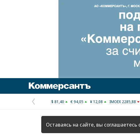
Коммерсантъ
$ 81,40
€ 94,05
¥ 12,08
IMOEX 2285,88
Предыдущая
страница
Оставаясь на сайте, вы соглашаетесь 