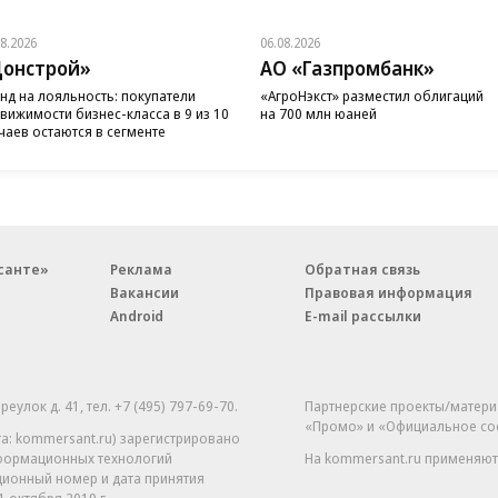
08.2026
06.08.2026
онстрой»
АО «Газпромбанк»
нд на лояльность: покупатели
«АгроНэкст» разместил облигаций
вижимости бизнес-класса в 9 из 10
на 700 млн юаней
чаев остаются в сегменте
санте»
Реклама
Обратная связь
Вакансии
Правовая информация
Android
E-mail рассылки
реулок д. 41,
тел. +7 (495) 797-69-70.
Партнерские проекты/матери
«Промо» и «Официальное со
а: kommersant.ru) зарегистрировано
нформационных технологий
На kommersant.ru применяют
ционный номер и дата принятия