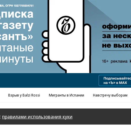
Реклама в «Ъ» www.kommersant.ru/ad
Взрыв у Balzi Rossi
Мигранты в Испании
Навстречу выборам
с
правилами использования куки