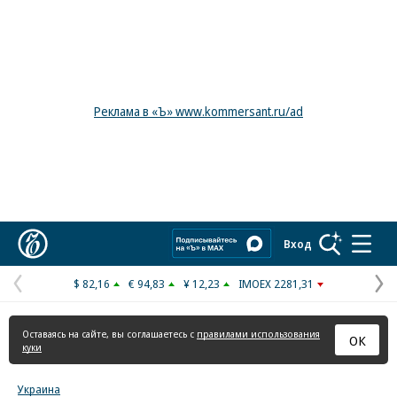
Реклама в «Ъ» www.kommersant.ru/ad
Коммерсантъ
Вход
$ 82,16
€ 94,83
¥ 12,23
IMOEX 2281,31
Предыдущая
С
страница
с
Оставаясь на сайте, вы соглашаетесь с
правилами использования
ОК
куки
Украина