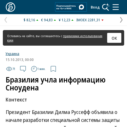
Коммерсантъ
Вход
$ 82,16
€ 94,83
¥ 12,23
IMOEX 2281,31
Предыдущая
С
страница
с
Оставаясь на сайте, вы соглашаетесь с
правилами использования
ОК
куки
Украина
15.10.2013, 00:00
71
1 мин.
Бразилия учла информацию
Сноудена
Контекст
Президент Бразилии Дилма Руссефф объявила о
начале разработки специальной системы защиты