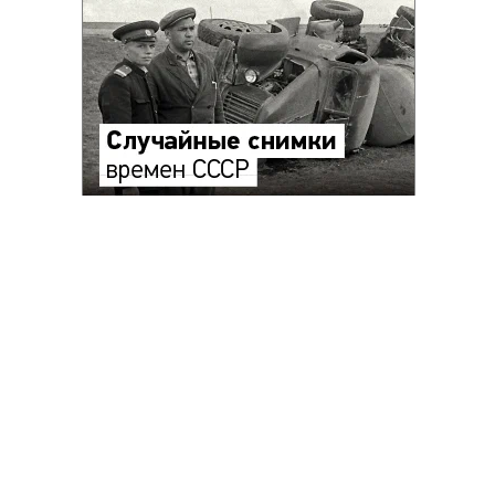
Благотворительный фонд
18+ реклама
О «Коммерсанте»
Android
Архив
Обратная связь
Контакты
Правовая информация
Реклама
E-mail рассылки
Вакансии