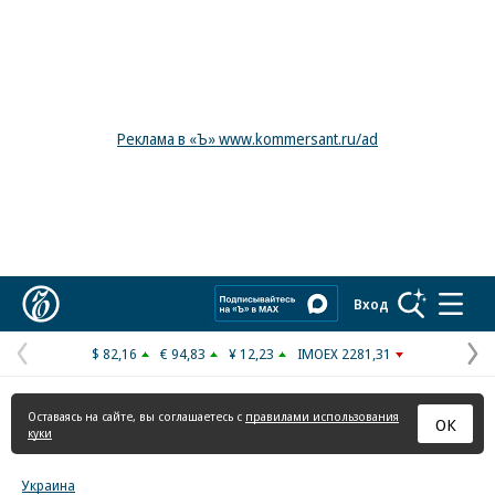
Реклама в «Ъ» www.kommersant.ru/ad
Коммерсантъ
Вход
$ 82,16
€ 94,83
¥ 12,23
IMOEX 2281,31
Предыдущая
С
страница
с
Оставаясь на сайте, вы соглашаетесь с
правилами использования
ОК
куки
Украина