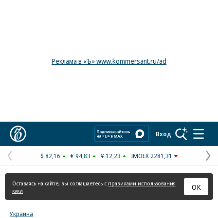
Реклама в «Ъ» www.kommersant.ru/ad
Коммерсантъ
Вход
$ 82,16
€ 94,83
¥ 12,23
IMOEX 2281,31
Предыдущая
С
страница
с
Оставаясь на сайте, вы соглашаетесь с
правилами использования
ОК
куки
Украина