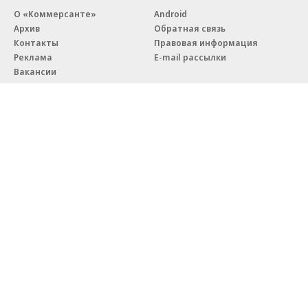
О «Коммерсанте»
Android
Архив
Обратная связь
Контакты
Правовая информация
Реклама
E-mail рассылки
Вакансии
18+
© АО «Коммерсантъ». 127006, Москва, Оружейный переулок д. 41,
тел. +7 (495) 797-69-70.
Сетевое издание «Коммерсантъ» (доменное имя сайта:
kommersant.ru) зарегистрировано Федеральной службой
по надзору в сфере связи, информационных технологий и массовых
коммуникаций (Роскомнадзор), регистрационный номер и дата
принятия решения о регистрации: серия
Эл № ФС77-76922
от 11 октября 2019 г.
Партнерские проекты/материалы, новости компаний, материалы
с пометкой «Промо» и «Официальное сообщение» опубликованы
на коммерческой основе.
На kommersant.ru применяются рекомендательные технологии.