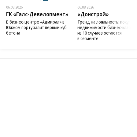
06.08.2026
06.08.2026
ГК «Галс-Девелопмент»
«Донстрой»
В бизнес-центре «Адмирал» в
Тренд на лояльность: покупат
Южном порту залит первый куб
недвижимости бизнес-класса в
бетона
из 10 случаев остаются
в сегменте
Благотворительный фонд
18+ реклама
О «Коммерсанте»
Android
Архив
Обратная связь
Контакты
Правовая информация
Реклама
E-mail рассылки
Вакансии