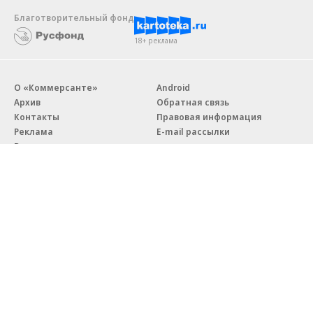
Благотворительный фонд
18+ реклама
О «Коммерсанте»
Android
Архив
Обратная связь
Контакты
Правовая информация
Реклама
E-mail рассылки
Вакансии
18+
© АО «Коммерсантъ». 127006, Москва, Оружейный переулок д. 41,
тел. +7 (495) 797-69-70.
Сетевое издание «Коммерсантъ» (доменное имя сайта:
kommersant.ru) зарегистрировано Федеральной службой
по надзору в сфере связи, информационных технологий и массовых
коммуникаций (Роскомнадзор), регистрационный номер и дата
принятия решения о регистрации: серия
Эл № ФС77-76922