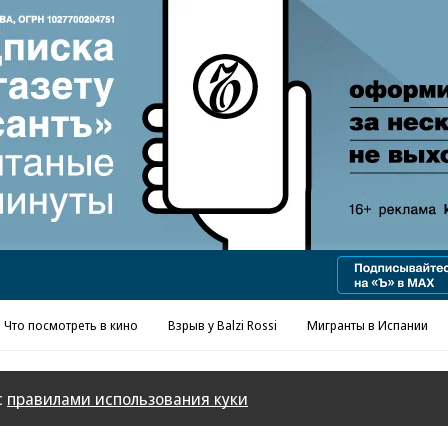
Реклама в «Ъ» www.kommersant.ru/ad
Что посмотреть в кино
Взрыв у Balzi Rossi
Мигранты в Испании
с
правилами использования куки