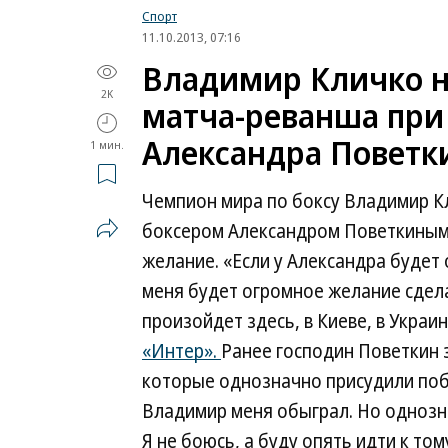
Спорт
11.10.2013, 07:16
Владимир Кличко н
2K
матча-реванша при
Александра Поветк
1 мин.
Чемпион мира по боксу Владимир Кл
боксером Александром Поветкиным 
желание. «Если у Александра будет
меня будет огромное желание сделат
произойдет здесь, в Киеве, в Украи
«Интер».
Ранее господин Поветкин 
которые однозначно присудили побе
Владимир меня обыграл. Но однозна
Я не боюсь, а буду опять идти к то