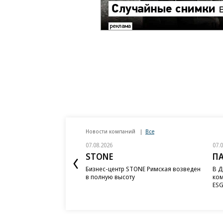
Новости компаний
Все
07.08.2026
07.
STONE
П
Бизнес-центр STONE Римская возведен
В Д
в полную высоту
ком
ESG