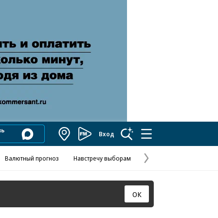
Вход
Коммерсантъ
FM
Валютный прогноз
Навстречу выборам
Скандал в FIFA
Названия опе
Колесников
Следующая
страница
ОК