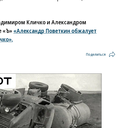
адимиром Кличко и Александром
е «Ъ»
«Александр Поветкин обжалует
чко».
Поделиться