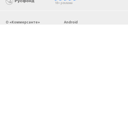
18+ реклама
О «Коммерсанте»
Android
Архив
Обратная связь
Контакты
Правовая информация
Реклама
E-mail рассылки
Вакансии
18+
© АО «Коммерсантъ». 127006, Москва, Оружейный переулок д. 41,
тел. +7 (495) 797-69-70.
Сетевое издание «Коммерсантъ» (доменное имя сайта:
kommersant.ru) зарегистрировано Федеральной службой
по надзору в сфере связи, информационных технологий и массовых
коммуникаций (Роскомнадзор), регистрационный номер и дата
принятия решения о регистрации: серия
Эл № ФС77-76922
от 11 октября 2019 г.
Партнерские проекты/материалы, новости компаний, материалы