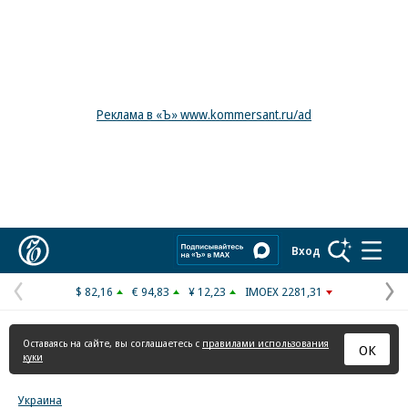
Реклама в «Ъ» www.kommersant.ru/ad
Коммерсантъ
Вход
$ 82,16
€ 94,83
¥ 12,23
IMOEX 2281,31
Предыдущая
С
страница
с
Оставаясь на сайте, вы соглашаетесь с
правилами использования
ОК
куки
Украина