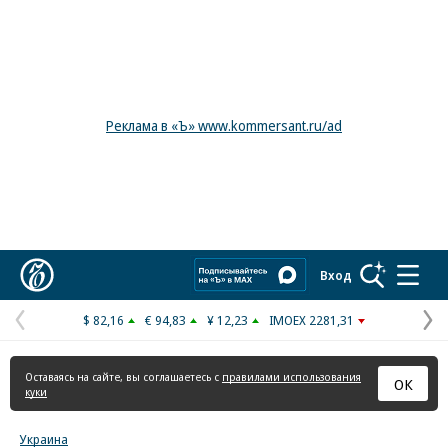
Реклама в «Ъ» www.kommersant.ru/ad
Коммерсантъ
Вход
$ 82,16
€ 94,83
¥ 12,23
IMOEX 2281,31
Предыдущая
С
страница
с
Оставаясь на сайте, вы соглашаетесь с
правилами использования
ОК
куки
Украина