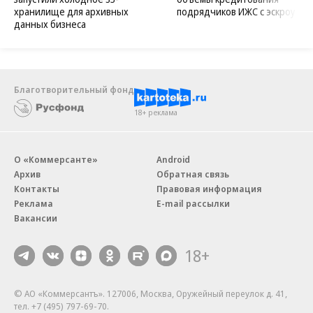
Новости компаний
Все
05.08.2026
05.08.2026
ПАО «ВымпелКом»
АО «Банк ДОМ.РФ»
Beeline Cloud и PlatformCraft
Банк ДОМ.РФ в 2,5 раза нараст
запустили холодное S3-
объемы кредитования
хранилище для архивных
подрядчиков ИЖС с эскроу
данных бизнеса
Благотворительный фонд
18+ реклама