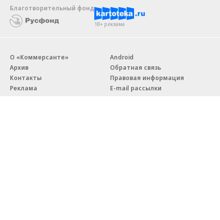
Благотворительный фонд
18+ реклама
О «Коммерсанте»
Android
Архив
Обратная связь
Контакты
Правовая информация
Реклама
E-mail рассылки
Вакансии
18+
© АО «Коммерсантъ». 127006, Москва, Оружейный переулок д. 41,
тел. +7 (495) 797-69-70.
Сетевое издание «Коммерсантъ» (доменное имя сайта:
kommersant.ru) зарегистрировано Федеральной службой
по надзору в сфере связи, информационных технологий и массовых
коммуникаций (Роскомнадзор), регистрационный номер и дата
принятия решения о регистрации: серия
Эл № ФС77-76922
от 11 октября 2019 г.