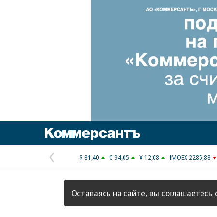
Коммерсантъ
$ 81,40
€ 94,05
¥ 12,08
IMOEX 2285,88
Предыдущая
страница
Оставаясь на сайте, вы соглашаетесь 