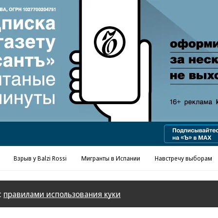
Реклама в «Ъ» www.kommersant.ru/ad
Взрыв у Balzi Rossi
Мигранты в Испании
Навстречу выборам
с
правилами использования куки