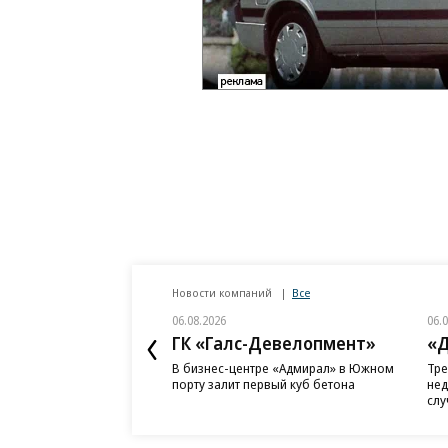
Новости компаний
Все
06.08.2026
06.
ГК «Галс-Девелопмент»
«Д
В бизнес-центре «Адмирал» в Южном
Тре
порту залит первый куб бетона
нед
слу