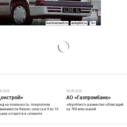
08.2026
06.08.2026
онстрой»
АО «Газпромбанк»
нд на лояльность: покупатели
«АгроНэкст» разместил облигаций
вижимости бизнес-класса в 9 из 10
на 700 млн юаней
чаев остаются в сегменте