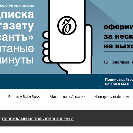
Реклама в «Ъ» www.kommersant.ru/ad
Взрыв у Balzi Rossi
Мигранты в Испании
Навстречу выборам
с
правилами использования куки