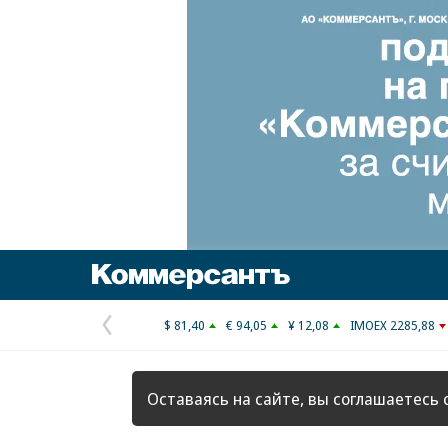
Коммерсантъ
$ 81,40
€ 94,05
¥ 12,08
IMOEX 2285,88
Предыдущая
страница
Оставаясь на сайте, вы соглашаетесь 