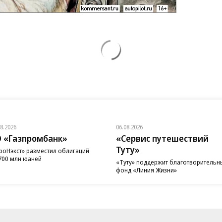
08.2026
06.08.2026
 «Газпромбанк»
«Сервис путешествий
Туту»
роНэкст» разместил облигаций
700 млн юаней
«Туту» поддержит благотворительн
фонд «Линия Жизни»