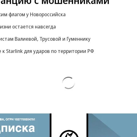
танцию с мошенниками
ким флагом у Новороссийска
изни остается навсегда
истам Валиевой, Трусовой и Гуменнику
е к Starlink для ударов по территории РФ