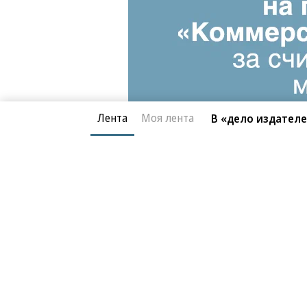
Лента
Моя лента
В «дело издател
Благотворительный фонд
О «Коммер
Архив
Контакты
18+ реклама
© АО «Коммерсантъ». 127006, Москва, Оружейный пе
Сетевое издание «Коммерсантъ» (доменное имя сайт
Федеральной службой по надзору в сфере связи, и
и массовых коммуникаций (Роскомнадзор), регистра