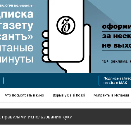
Реклама в «Ъ» www.kommersant.ru/ad
Что посмотреть в кино
Взрыв у Balzi Rossi
Мигранты в Испании
с
правилами использования куки