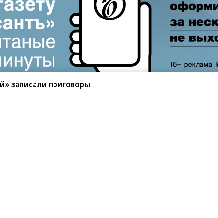
ей» записали приговоры
санте»
Реклама
Обратная связь
Вакансии
Правовая информация
Android
E-mail рассылки
реулок д. 41,
тел. +7 (495) 797-69-70.
Партнерские проекты/матери
«Промо» и «Официальное со
а: kommersant.ru) зарегистрировано
нформационных технологий
На kommersant.ru применяют
ционный номер и дата принятия