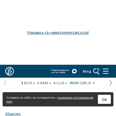
Реклама в «Ъ» www.kommersant.ru/ad
Коммерсантъ
Вход
$ 82,16
€ 94,83
¥ 12,23
IMOEX 2281,31
Предыдущая
С
страница
с
Оставаясь на сайте, вы соглашаетесь с
правилами использования
ОК
куки
Общество