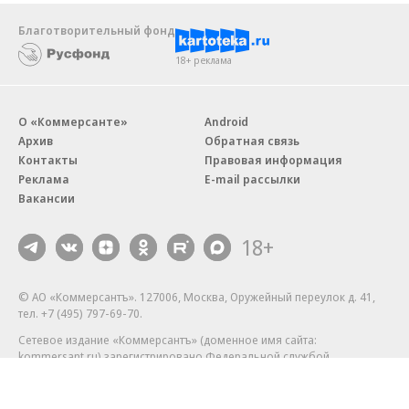
Благотворительный фонд
18+ реклама
О «Коммерсанте»
Android
Архив
Обратная связь
Контакты
Правовая информация
Реклама
E-mail рассылки
Вакансии
18+
© АО «Коммерсантъ». 127006, Москва, Оружейный переулок д. 41,
тел. +7 (495) 797-69-70.
Сетевое издание «Коммерсантъ» (доменное имя сайта:
kommersant.ru) зарегистрировано Федеральной службой
по надзору в сфере связи, информационных технологий и массовых
коммуникаций (Роскомнадзор), регистрационный номер и дата
принятия решения о регистрации: серия
Эл № ФС77-76922