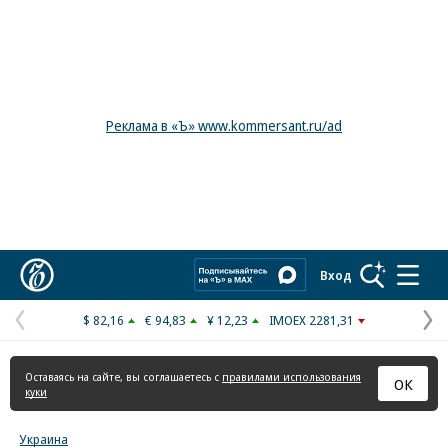
Реклама в «Ъ» www.kommersant.ru/ad
Коммерсантъ
Вход
$ 82,16
€ 94,83
¥ 12,23
IMOEX 2281,31
Предыдущая
С
страница
с
Оставаясь на сайте, вы соглашаетесь с
правилами использования
ОК
куки
Украина