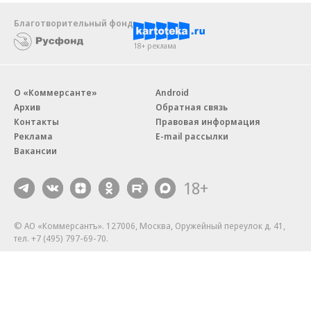
Благотворительный фонд
18+ реклама
О «Коммерсанте»
Android
Архив
Обратная связь
Контакты
Правовая информация
Реклама
E-mail рассылки
Вакансии
18+
© АО «Коммерсантъ». 127006, Москва, Оружейный переулок д. 41,
тел. +7 (495) 797-69-70.
Сетевое издание «Коммерсантъ» (доменное имя сайта:
kommersant.ru) зарегистрировано Федеральной службой
по надзору в сфере связи, информационных технологий и массовых
коммуникаций (Роскомнадзор), регистрационный номер и дата
принятия решения о регистрации: серия
Эл № ФС77-76922