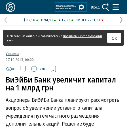
Коммерсантъ
Вход
$ 82,16
€ 94,83
¥ 12,23
IMOEX 2281,31
Предыдущая
С
страница
с
Оставаясь на сайте, вы соглашаетесь с
правилами использования
ОК
куки
Украина
07.10.2013, 00:00
83
1 мин.
ВиЭйБи Банк увеличит капитал
на 1 млрд грн
Акционеры ВиЭйБи Банка планируют рассмотреть
вопрос об увеличении уставного капитала
учреждения путем частного размещения
дополнительных акций. Решение будет