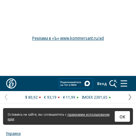
Реклама в «Ъ» www.kommersant.ru/ad
Коммерсантъ
Вход
$ 80,92
€ 93,19
¥ 11,99
IMOEX 2301,65
Предыдущая
С
страница
с
Оставаясь на сайте, вы соглашаетесь с
правилами использования
ОК
куки
Украина