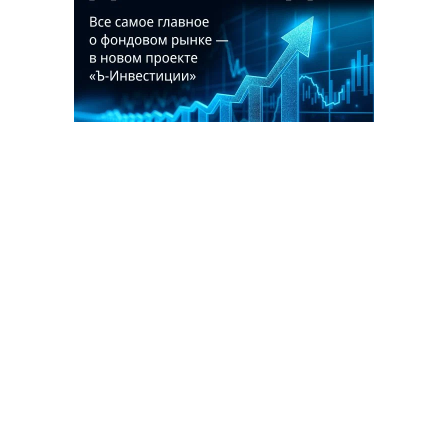
Благотворительный фонд
18+ реклама
О «Коммерсанте»
Android
Архив
Обратная связь
Контакты
Правовая информация
Реклама
E-mail рассылки
Вакансии
18+