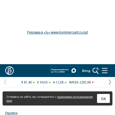
Реклама в «Ъ» www.kommersant.ru/ad
Коммерсантъ
Вход
$ 81,40
€ 94,05
¥ 12,08
IMOEX 2285,88
Предыдущая
С
страница
с
Оставаясь на сайте, вы соглашаетесь с
правилами использования
ОК
куки
Украина