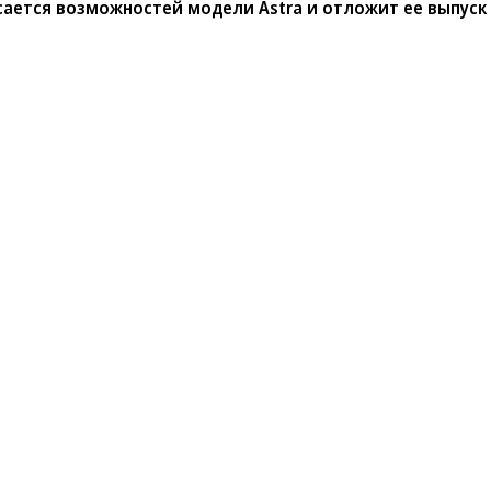
асается возможностей модели Astra и отложит ее выпуск
санте»
Реклама
Обратная связь
Вакансии
Правовая информация
Android
E-mail рассылки