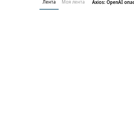
Лента
Моя лента
Axios: OpenAI оп
Благотворительный фонд
О «Коммер
Архив
Контакты
18+ реклама