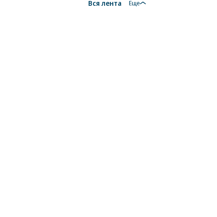
Вся лента
Еще
18+