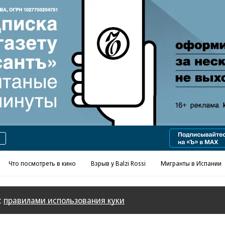
Реклама в «Ъ» www.kommersant.ru/ad
Что посмотреть в кино
Взрыв у Balzi Rossi
Мигранты в Испании
с
правилами использования куки