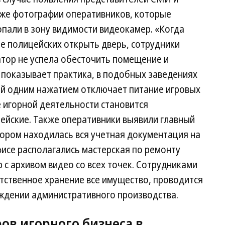
кже фотографии оперативников, которые
опали в зону видимости видеокамер. «Когда
е полицейских открыть дверь, сотрудники
тор не успела обесточить помещение и
 показывает практика, в подобных заведениях
ый одним нажатием отключает питание игровых
 игорной деятельности становится
йские. Также оперативники выявили главный
тором находилась вся учетная документация на
фисе располагались мастерская по ремонту
 с архивом видео со всех точек. Сотрудниками
тственное хранение все имущество, проводится
уждении административного производства.
ов игорного бизнеса в