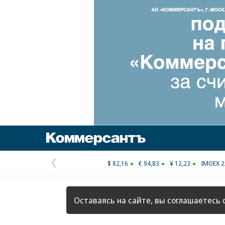
Коммерсантъ
$ 82,16
€ 94,83
¥ 12,23
IMOEX 2
Предыдущая
страница
Оставаясь на сайте, вы соглашаетесь 