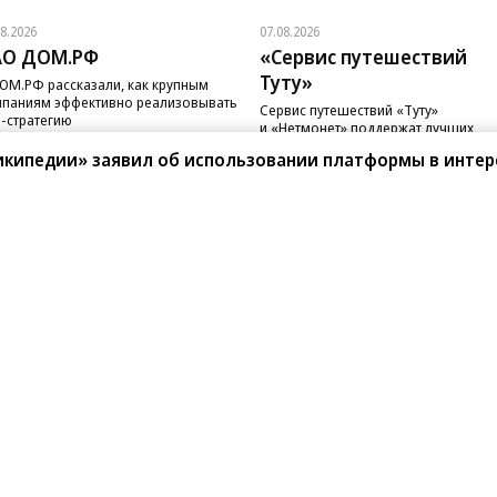
08.2026
07.08.2026
АО ДОМ.РФ
«Сервис путешествий
Туту»
ОМ.РФ рассказали, как крупным
паниям эффективно реализовывать
Сервис путешествий «Туту»
-стратегию
и «Нетмонет» поддержат лучших
сотрудников российских отелей
икипедии» заявил об использовании платформы в интер
санте»
Реклама
Обратная связь
Вакансии
Правовая информация
Android
E-mail рассылки
реулок д. 41,
тел. +7 (495) 797-69-70.
Партнерские проекты/матери
«Промо» и «Официальное со
а: kommersant.ru) зарегистрировано
нформационных технологий
На kommersant.ru применяют
ционный номер и дата принятия