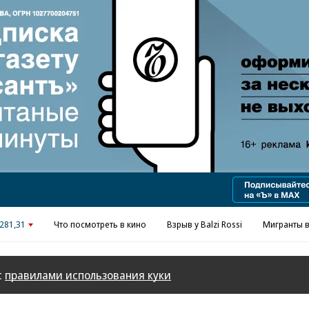
Реклама в «Ъ» www.kommersant.ru/ad
281,31
Что посмотреть в кино
Взрыв у Balzi Rossi
Мигранты в
с
правилами использования куки