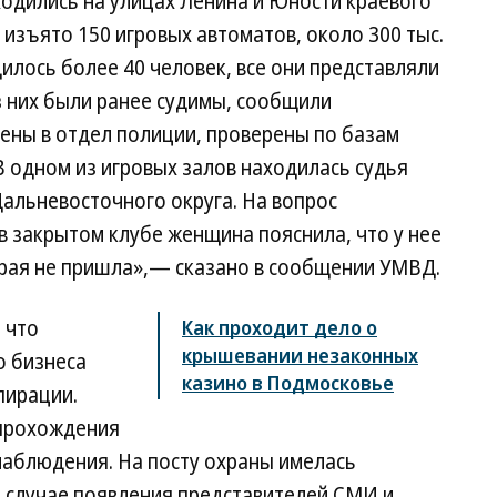
одились на улицах Ленина и Юности краевого
 изъято 150 игровых автоматов, около 300 тыс.
дилось более 40 человек, все они представляли
з них были ранее судимы, сообщили
ены в отдел полиции, проверены по базам
 одном из игровых залов находилась судья
альневосточного округа. На вопрос
в закрытом клубе женщина пояснила, что у нее
орая не пришла»,— сказано в сообщении УМВД.
 что
Как проходит дело о
крышевании незаконных
о бизнеса
казино в Подмосковье
пирации.
 прохождения
наблюдения. На посту охраны имелась
 в случае появления представителей СМИ и