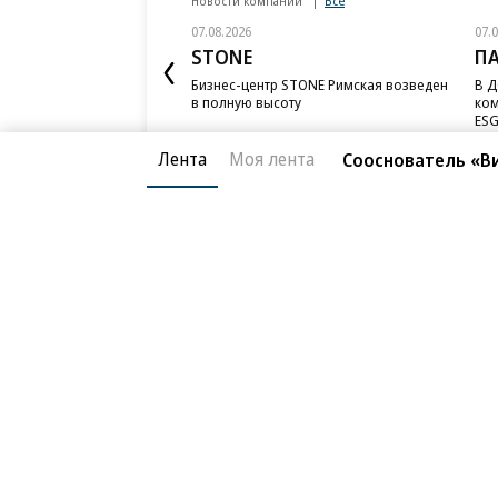
Новости компаний
Все
07.08.2026
07.
STONE
П
Бизнес-центр STONE Римская возведен
В Д
в полную высоту
ком
ESG
Лента
Моя лента
Сооснователь «В
Благотворительный фонд
О «Коммер
Архив
Контакты
18+ реклама
© АО «Коммерсантъ». 127006, Москва, Оружейный пе
Сетевое издание «Коммерсантъ» (доменное имя сайт
Федеральной службой по надзору в сфере связи, и
и массовых коммуникаций (Роскомнадзор), регистра