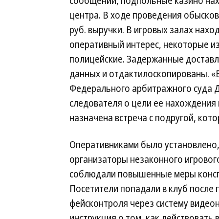
сообщении, подпольные казино нах
центра. В ходе проведения обысков
руб. выручки. В игровых залах нахо
оперативный интерес, некоторые и
полицейские. Задержанные доставл
данных и отдактилоскопированы. «В
Федерального арбитражного суда Д
следователя о цели ее нахождения 
назначена встреча с подругой, кот
Оперативниками было установлено,
организаторы незаконного игровог
соблюдали повышенные меры конс
Посетители попадали в клуб после
фейсконтроля через систему видео
инструкция о том, как действовать