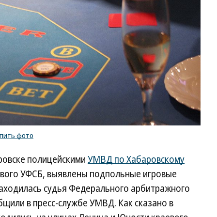
упить фото
аровске полицейскими
УМВД по Хабаровскому
аевого УФСБ, выявлены подпольные игровые
находилась судья Федерального арбитражного
бщили в пресс-службе УМВД. Как сказано в