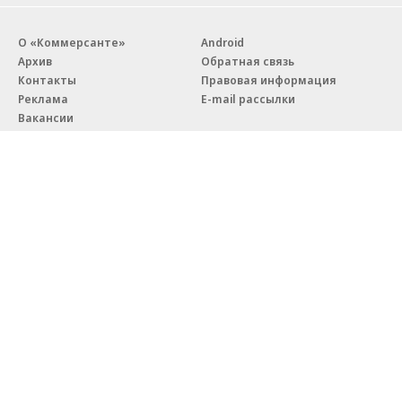
О «Коммерсанте»
Android
Архив
Обратная связь
Контакты
Правовая информация
Реклама
E-mail рассылки
Вакансии
18+
© АО «Коммерсантъ». 127006, Москва, Оружейный переулок д. 41,
тел. +7 (495) 797-69-70.
Сетевое издание «Коммерсантъ» (доменное имя сайта:
kommersant.ru) зарегистрировано Федеральной службой
по надзору в сфере связи, информационных технологий и массовых
коммуникаций (Роскомнадзор), регистрационный номер и дата
принятия решения о регистрации: серия
Эл № ФС77-76922
от 11 октября 2019 г.
Партнерские проекты/материалы, новости компаний, материалы
с пометкой «Промо» и «Официальное сообщение» опубликованы
на коммерческой основе.