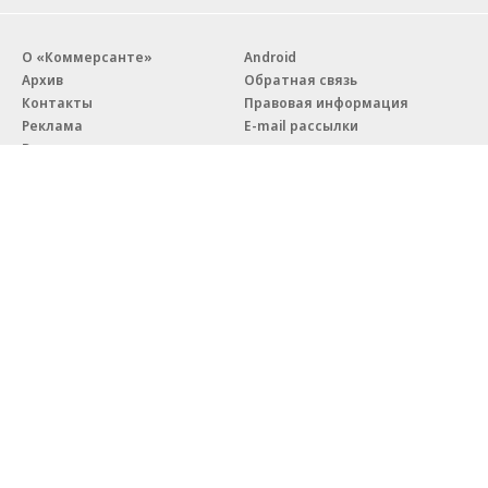
О «Коммерсанте»
Android
Архив
Обратная связь
Контакты
Правовая информация
Реклама
E-mail рассылки
Вакансии
18+
© АО «Коммерсантъ». 127006, Москва, Оружейный переулок д. 41,
тел. +7 (495) 797-69-70.
Сетевое издание «Коммерсантъ» (доменное имя сайта:
kommersant.ru) зарегистрировано Федеральной службой
по надзору в сфере связи, информационных технологий и массовых
коммуникаций (Роскомнадзор), регистрационный номер и дата
принятия решения о регистрации: серия
Эл № ФС77-76922
от 11 октября 2019 г.
Партнерские проекты/материалы, новости компаний, материалы
с пометкой «Промо» и «Официальное сообщение» опубликованы
на коммерческой основе.